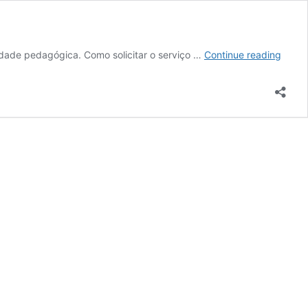
Servi
idade pedagógica. Como solicitar o serviço …
Continue reading
de
Impre
3D
para
Apoio
à
Docên