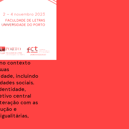
uras e
imento social
ia acentuam
 lusófonos e
ue, por um lado,
 translação para
 no contexto
suas
idade, incluindo
ldades sociais.
Identidade,
tivo central
nteração com as
dução e
gualitárias,