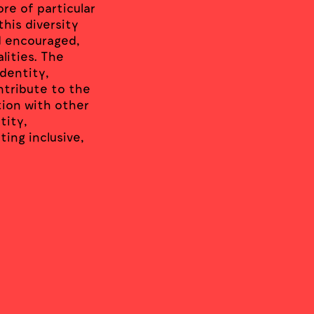
ore of particular
his diversity
nd encouraged,
alities. The
Identity,
ntribute to the
tion with other
tity,
ting inclusive,