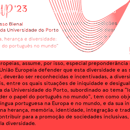
Faculdade de Letras da Universidade do Porto
 povos (incluindo minorias étnicas), tradições, cult
balmente, comportam diferentes níveis de desenvolv
idade de cidadãos, os fluxos migratórios e os med
é, ainda, amplificada pela sua relação com os países
 por esses povos diversos. A dimensão linguística, q
s através de Portugal, e, por outro, serve de elo de
ropeias, assume, por isso, especial preponderância
União Europeia defender que esta diversidade e as 
, deverão ser reconhecidas e incentivadas, a divers
ais, entre os quais situações de iniquidade e desigua
a da Universidade do Porto, subordinado ao tema “
er o papel do português no mundo”, tem como obje
língua portuguesa na Europa e no mundo, e da sua i
 na herança, memória, identidade, integração e tra
ontribuir para a promoção de sociedades inclusivas, i
la diversidade.