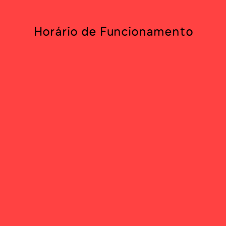
Horário de Funcionamento
SEG.
11h00 – 13h00
TER. – SEX.
11h00 – 13h00; 14h00 - 17
©2026 Todos os direitos reservados.
CLUP — Centro de Linguística da Universida
Website financiado por fundos nacionais atr
UID/00022/2025.
DOI: https://doi.org/10.54499/UID/00022/20
ROR ID: https://ror.org/035764y25