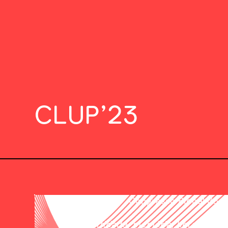
CLUP’23
Congresso Bienal do C
“Identidade, memória, herança e 