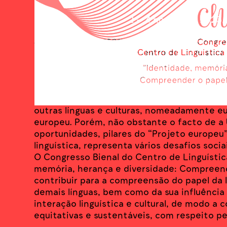
2 – 4 novembro 2023, 
A Europa é caracterizada pela diversidade de
identidades nacionais e regionais que, glo
(e, consequentemente, económico). A mobil
essa diversidade, que, no caso de Portugal, 
pela herança e diversidade cultural aportada
liga a Europa aos povos falantes de portuguê
outras línguas e culturas, nomeadamente eu
europeu. Porém, não obstante o facto de a 
oportunidades, pilares do “Projeto europeu”
linguística, representa vários desafios soci
O Congresso Bienal do Centro de Linguístic
memória, herança e diversidade: Compreend
contribuir para a compreensão do papel da 
demais línguas, bem como da sua influência
interação linguística e cultural, de modo a c
equitativas e sustentáveis, com respeito pe