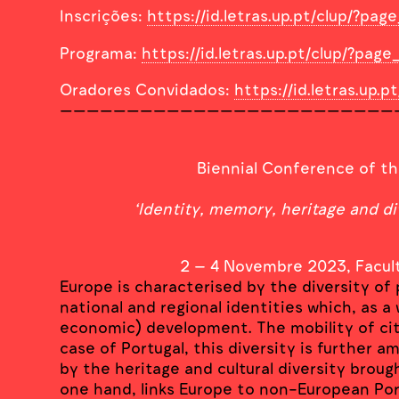
Inscrições:
https://id.letras.up.pt/clup/?pa
Programa:
https://id.letras.up.pt/clup/?pag
Oradores Convidados:
https://id.letras.up.
—————————————————————————
Biennial Conference of th
‘Identity, memory, heritage and di
2 – 4 Novembre 2023, Facult
Europe is characterised by the diversity of 
national and regional identities which, as a 
economic) development. The mobility of citi
case of Portugal, this diversity is further 
by the heritage and cultural diversity broug
one hand, links Europe to non-European Po