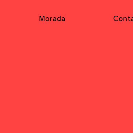
Morada
Cont
Via Panorâmica,
(+351) 
h00
4150-564 Porto,
clup@le
Portugal
de do Porto.
avés da FCT – Fundação para a Ciência e a Tecnologi
25