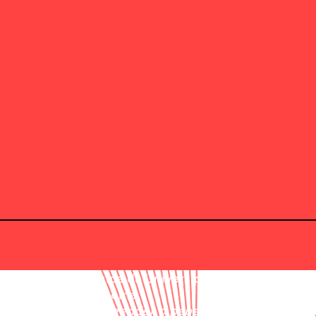
entro de Linguística da Universidade do Porto
subordinado ao tema
diversidade: Compreender o papel do português no