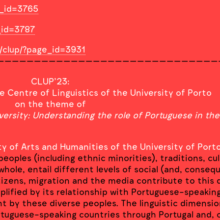
ge_id=3765
e_id=3787
pt/clup/?page_id=3931
——————————————————————————————
CLUP’23:
e Centre of Linguistics of the University of Porto
on the theme of
versity: Understanding the role of Portuguese in the
y of Arts and Humanities of the University of Port
peoples (including ethnic minorities), traditions, cu
whole, entail different levels of social (and, conseq
zens, migration and the media contribute to this di
amplified by its relationship with Portuguese-speaki
ht by these diverse peoples. The linguistic dimensio
rtuguese-speaking countries through Portugal and, 