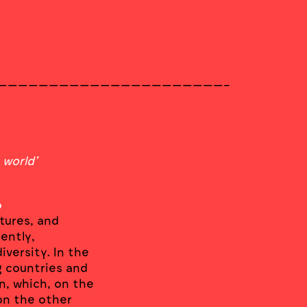
——————————————————————-
 world’
o
ltures, and
uently,
versity. In the
ng countries and
n, which, on the
on the other