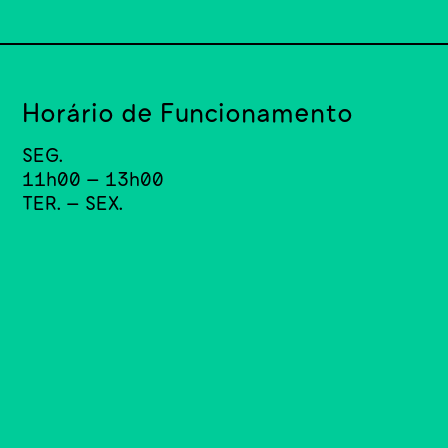
Horário de Funcionamento
SEG.
11h00 – 13h00
TER. – SEX.
11h00 – 13h00; 14h00 - 17h00
Morada
Via Panorâmica,
4150-564 Porto,
Portugal